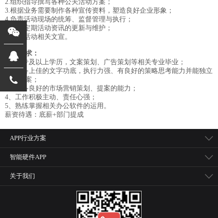
2.组织指导撰写各种公关活动方案；
3.根据业务需要制作各种宣传资料，塑造良好企业形象；
4.负责活动现场的统筹、监督管理与执行；
5.执行定期活动资讯的更新与维护；
6.设计活动相关文宣。
岗位要求：
1、大专及以上学历，文案策划、广告策划等相关专业毕业；
2、具备上佳的文字功底，执行力强、有良好的策略思考能力并能独立
撰写方案；
3、具备良好的市场营销策划、提案的能力；
4、工作积极主动、责任心强；
5、熟练掌握相关办公软件的运用。
薪资待遇：底薪+部门提成
APP行业方案
智能硬件APP
关于我们